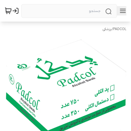
پزشکی
/
PADCOL